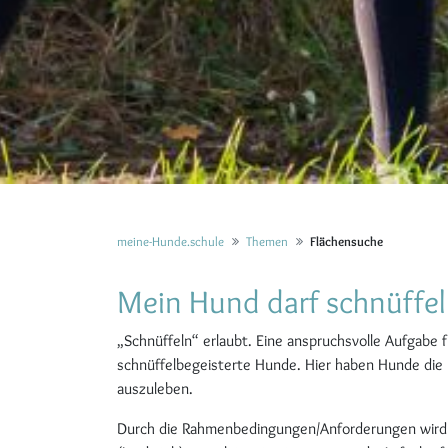
meine-Hunde.schule
Themen
Flächensuche
Mein Hund darf schnüffe
„Schnüffeln“ erlaubt. Eine anspruchsvolle Aufgabe fü
schnüffelbegeisterte Hunde. Hier haben Hunde die M
auszuleben.
Durch die Rahmenbedingungen/Anforderungen wird 