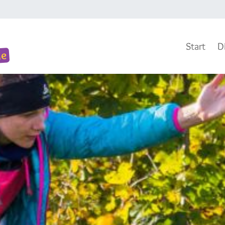
Start
D