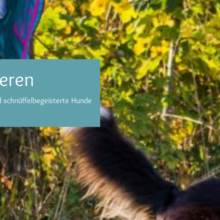
ieren
nd schnüffelbegeisterte Hunde