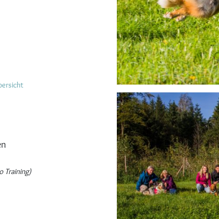
ersicht
en
 Training)