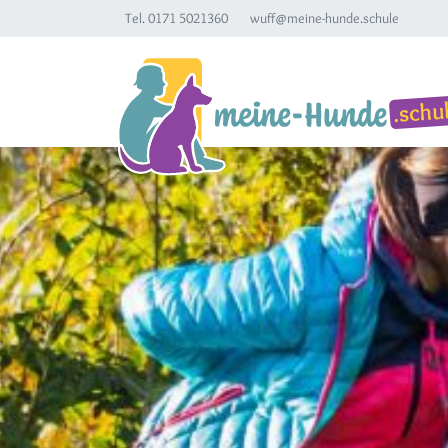
Tel. 0171 5021360
wuff@meine-hunde.schule