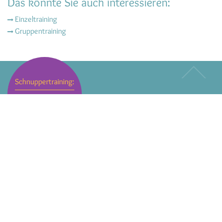
Das könnte Sie auch interessieren:
Einzeltraining
Gruppentraining
Schnuppertraining:
Kontakt
Jetzt
meine-Hunde.schule
vereinbaren!
Barbara Kurmis
Erlenstraße 7
84375 Kirchdorf am Inn
Bürozeiten
Mo und Mi 16 - 18 Uhr
wuff@meine-hunde.schule
+49 8571 9251265
+49 171 5021360