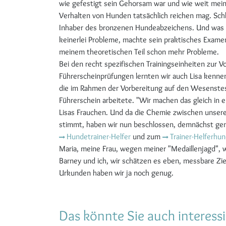
wie gefestigt sein Gehorsam war und wie weit me
Verhalten von Hunden tatsächlich reichen mag. Schl
Inhaber des bronzenen Hundeabzeichens. Und was so
keinerlei Probleme, machte sein praktisches Examen
meinem theoretischen Teil schon mehr Probleme.
Bei den recht spezifischen Trainingseinheiten zur V
Führerscheinprüfungen lernten wir auch Lisa kennen
die im Rahmen der Vorbereitung auf den Wesenstest
Führerschein arbeitete. "Wir machen das gleich in 
Lisas Frauchen. Und da die Chemie zwischen unse
stimmt, haben wir nun beschlossen, demnächst ge
Hundetrainer-Helfer
und zum
Trainer-Helferhu
Maria, meine Frau, wegen meiner "Medaillenjagd", w
Barney und ich, wir schätzen es eben, messbare Ziel
Urkunden haben wir ja noch genug.
Das könnte Sie auch interessi