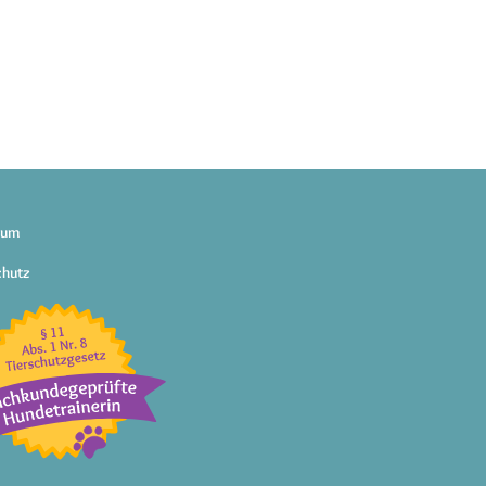
sum
chutz